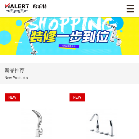
新品推荐
New Products
NEW
NEW