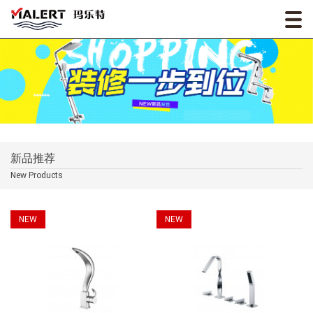
新品推荐
New Products
NEW
NEW