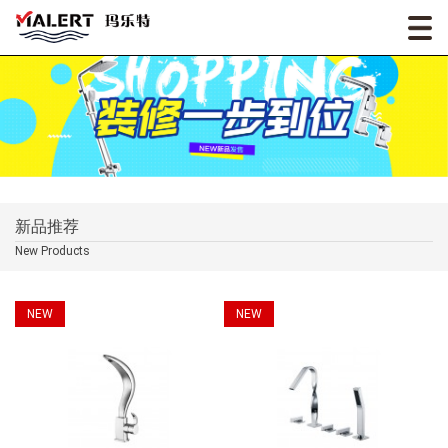
新品推荐
New Products
NEW
NEW