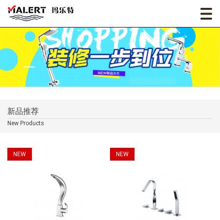
新品推荐
New Products
NEW
NEW