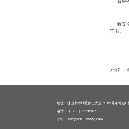
看服
看安
证书。
关键字：
地址：佛山市禅城区佛山大道中189号家博城C栋三
电话：（0750）2728907
邮箱： info@dscuicheng.com