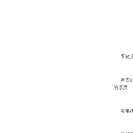
看缸
看表
的厚度：
看电