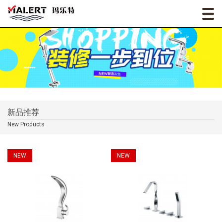
新品推荐
New Products
NEW
NEW